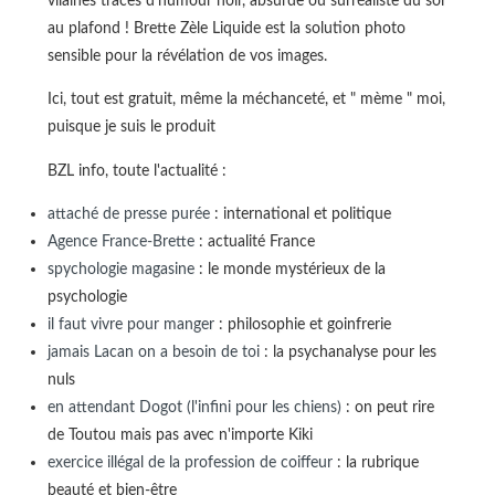
vilaines traces d'humour noir, absurde ou surréaliste du sol
au plafond ! Brette Zèle Liquide est la solution photo
sensible pour la révélation de vos images.
Ici, tout est gratuit, même la méchanceté, et " mème " moi,
puisque je suis le produit
BZL info, toute l'actualité :
attaché de presse purée
: international et politique
Agence France-Brette
: actualité France
spychologie magasine
: le monde mystérieux de la
psychologie
il faut vivre pour manger
: philosophie et goinfrerie
jamais Lacan on a besoin de toi
: la psychanalyse pour les
nuls
en attendant Dogot (l'infini pour les chiens)
: on peut rire
de Toutou mais pas avec n'importe Kiki
exercice illégal de la profession de coiffeur
: la rubrique
beauté et bien-être