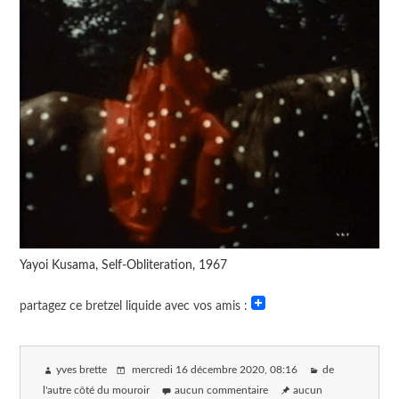
Yayoi Kusama, Self-Obliteration, 1967
partagez ce bretzel liquide avec vos amis :
yves brette
mercredi 16 décembre 2020
, 08:16
de
l'autre côté du mouroir
aucun commentaire
aucun