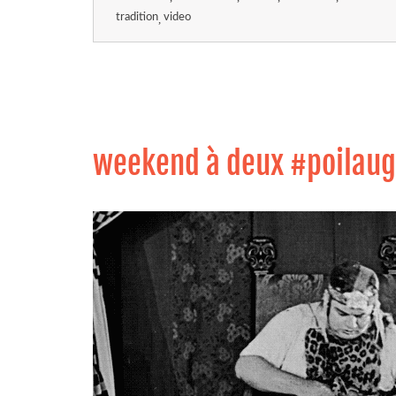
tradition
video
weekend à deux #poilau