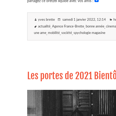
partagez ce bretzel liquide avec vos amis :
yves brette
samedi 1 janvier 2022
, 12:14
h
actualité
Agence France-Brette
bonne année
cinem
une ame
mobilité
société
spychologie magasine
Les portes de 2021 Bient