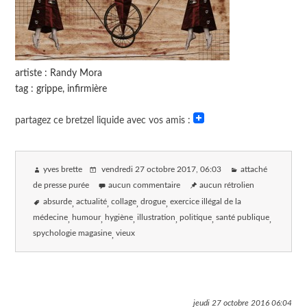
artiste : Randy Mora
tag : grippe, infirmière
partagez ce bretzel liquide avec vos amis :
yves brette
vendredi 27 octobre 2017
, 06:03
attaché
de presse purée
aucun commentaire
aucun rétrolien
absurde
actualité
collage
drogue
exercice illégal de la
médecine
humour
hygiène
illustration
politique
santé publique
spychologie magasine
vieux
jeudi 27 octobre 2016
06:04