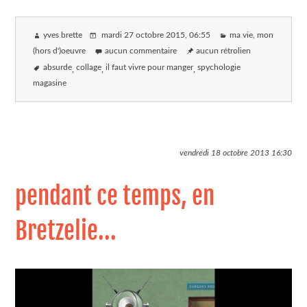
yves brette
mardi 27 octobre 2015
, 06:55
ma vie, mon
(hors d')oeuvre
aucun commentaire
aucun rétrolien
absurde
collage
il faut vivre pour manger
spychologie
magasine
vendredi 18 octobre 2013
16:30
pendant ce temps, en
Bretzelie...