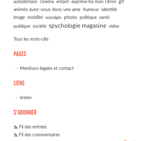
autodérision
gif
cinema
enfant
exprime-toi mon citron
animés avez-vous donc une ame
humour
identité
photo
image
mobilité
politique
santé
nostalgie
spychologie magasine
société
publique
video
Tous les mots-clés
PAGES
Mentions-legales et contact
LIENS
brette
S'ABONNER
Fil des entrées
Fil des commentaires