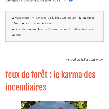
partagez ce bretzel liquide avec vos amis :
yves brette
vendredi 31 juillet 2026
, 08:30
En direct
l'Yves
aucun commentaire
absurde
cinema
Jeremy Clarkson
sécurité routière
télé
video
voiture
mercredi 29 juillet 2026
07:54
feux de forêt : le karma des
incendiaires