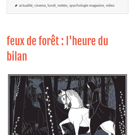
actualité
cinema
lundi
météo
spychologie magasine
video
feux de forêt : l'heure du
bilan