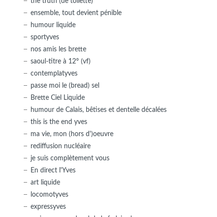
the truth (de toilette)
ensemble, tout devient pénible
humour liquide
sportyves
nos amis les brette
saoul-titre à 12° (vf)
contemplatyves
passe moi le (bread) sel
Brette Ciel Liquide
humour de Calais, bêtises et dentelle décalées
this is the end yves
ma vie, mon (hors d')oeuvre
rediffusion nucléaire
je suis complètement vous
En direct l'Yves
art liquide
locomotyves
expressyves