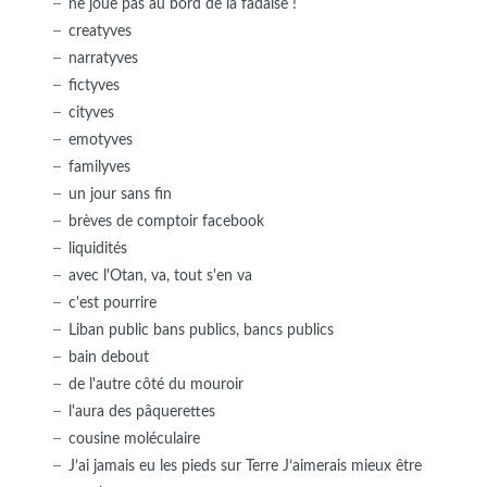
ne joue pas au bord de la fadaise !
creatyves
narratyves
fictyves
cityves
emotyves
familyves
un jour sans fin
brèves de comptoir facebook
liquidités
avec l'Otan, va, tout s'en va
c'est pourrire
Liban public bans publics, bancs publics
bain debout
de l'autre côté du mouroir
l'aura des pâquerettes
cousine moléculaire
J’ai jamais eu les pieds sur Terre J’aimerais mieux être