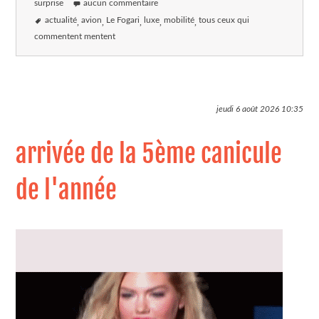
surprise
aucun commentaire
actualité
avion
Le Fogari
luxe
mobilité
tous ceux qui
commentent mentent
jeudi 6 août 2026
10:35
arrivée de la 5ème canicule
de l'année