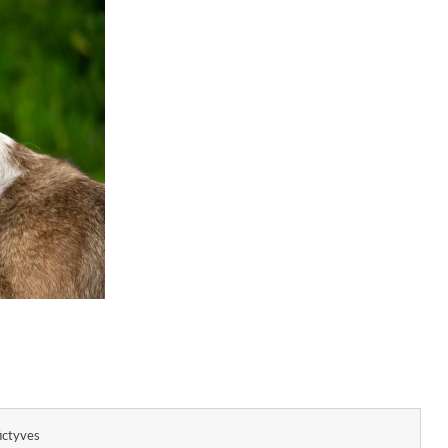
fictyves