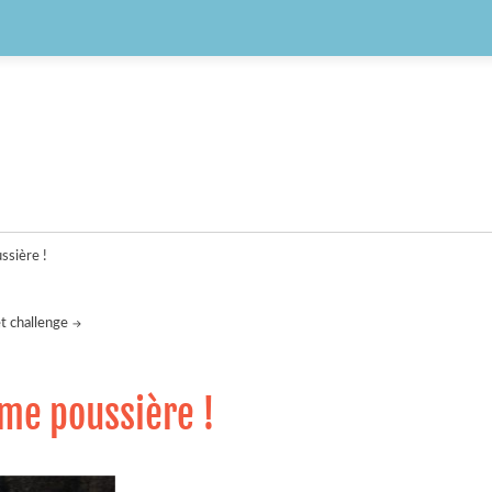
ssière !
t challenge
me poussière !