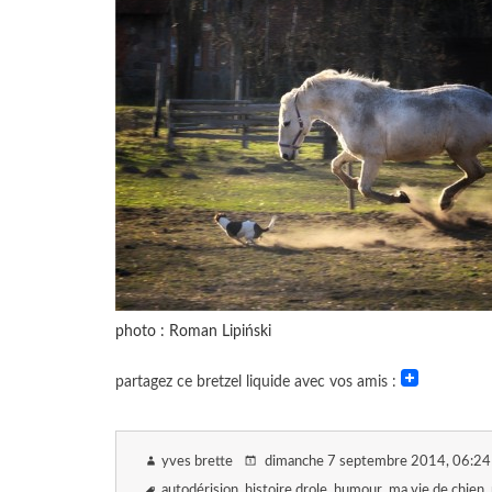
photo : Roman Lipiński
partagez ce bretzel liquide avec vos amis :
yves brette
dimanche 7 septembre 2014
, 06:24
autodérision
histoire drole
humour
ma vie de chien