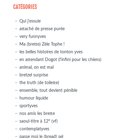
CATÉGORIES
Qui j'essuie
attaché de presse purée
very funnyves
Ma (brette) Zèle Tophe !
les belles histoires de tonton yves
en attendant Dogot (l'infini pour les chiens)
animal, on est mal
bretzel surprise
the truth (de toilette)
ensemble, tout devient pénible
humour liquide
sportyves
nos amis les brette
saoul-titre à 12° (vf)
contemplatyves
passe moi le (bread) sel