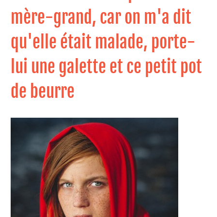
mère-grand, car on m'a dit
qu'elle était malade, porte-
lui une galette et ce petit pot
de beurre