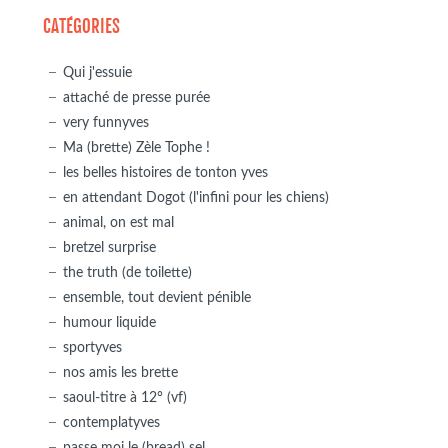
CATÉGORIES
Qui j'essuie
attaché de presse purée
very funnyves
Ma (brette) Zèle Tophe !
les belles histoires de tonton yves
en attendant Dogot (l'infini pour les chiens)
animal, on est mal
bretzel surprise
the truth (de toilette)
ensemble, tout devient pénible
humour liquide
sportyves
nos amis les brette
saoul-titre à 12° (vf)
contemplatyves
passe moi le (bread) sel