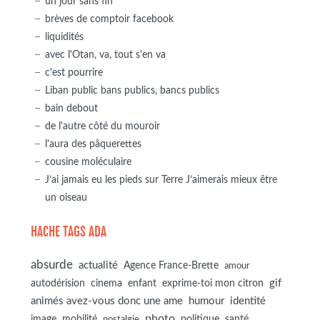
un jour sans fin
brèves de comptoir facebook
liquidités
avec l'Otan, va, tout s'en va
c'est pourrire
Liban public bans publics, bancs publics
bain debout
de l'autre côté du mouroir
l'aura des pâquerettes
cousine moléculaire
J’ai jamais eu les pieds sur Terre J’aimerais mieux être
un oiseau
HACHE TAGS ADA
absurde
actualité
Agence France-Brette
amour
autodérision
gif
cinema
enfant
exprime-toi mon citron
animés avez-vous donc une ame
humour
identité
photo
image
mobilité
politique
santé
nostalgie