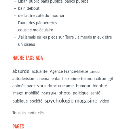
Liban public bans publics, bancs publics
bain debout
de l'autre côté du mouroir
l'aura des pâquerettes
cousine moléculaire
J’ai jamais eu les pieds sur Terre J’aimerais mieux être
un oiseau
HACHE TAGS ADA
absurde
actualité
Agence France-Brette
amour
autodérision
gif
cinema
enfant
exprime-toi mon citron
animés avez-vous donc une ame
humour
identité
photo
image
mobilité
politique
santé
nostalgie
spychologie magasine
société
publique
video
Tous les mots-clés
PAGES