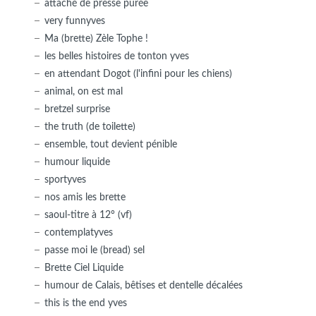
attaché de presse purée
very funnyves
Ma (brette) Zèle Tophe !
les belles histoires de tonton yves
en attendant Dogot (l'infini pour les chiens)
animal, on est mal
bretzel surprise
the truth (de toilette)
ensemble, tout devient pénible
humour liquide
sportyves
nos amis les brette
saoul-titre à 12° (vf)
contemplatyves
passe moi le (bread) sel
Brette Ciel Liquide
humour de Calais, bêtises et dentelle décalées
this is the end yves