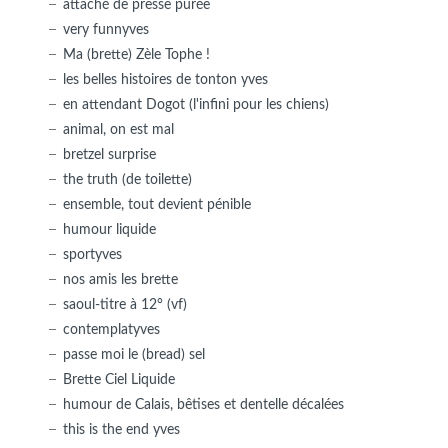
attaché de presse purée
very funnyves
Ma (brette) Zèle Tophe !
les belles histoires de tonton yves
en attendant Dogot (l'infini pour les chiens)
animal, on est mal
bretzel surprise
the truth (de toilette)
ensemble, tout devient pénible
humour liquide
sportyves
nos amis les brette
saoul-titre à 12° (vf)
contemplatyves
passe moi le (bread) sel
Brette Ciel Liquide
humour de Calais, bêtises et dentelle décalées
this is the end yves