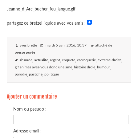
Jeanne_d_Arc_bucher_feu_langue.gif
partagez ce bretzel liquide avec vos amis :
yves brette
mardi 5 avril 2016
, 10:37
attaché de
presse purée
absurde
actualité
argent
enquete
escroquerie
extreme-droite
gif animés avez-vous donc une ame
histoire drole
humour
parodie
pastiche
politique
Ajouter un commentaire
Nom ou pseudo :
Adresse email :