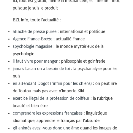
Ici, tout est gratuit, même la méchanceté, et " mème " moi,
puisque je suis le produit
BZL info, toute l'actualité :
attaché de presse purée
: international et politique
Agence France-Brette
: actualité France
spychologie magasine
: le monde mystérieux de la
psychologie
il faut vivre pour manger
: philosophie et goinfrerie
jamais Lacan on a besoin de toi
: la psychanalyse pour les
nuls
en attendant Dogot (l'infini pour les chiens)
: on peut rire
de Toutou mais pas avec n'importe Kiki
exercice illégal de la profession de coiffeur
: la rubrique
beauté et bien-être
comprendre les expressions françaises
: linguistique
idiomatique, apprendre le français par l'absurde
gif animés avez -vous donc une âme
quand les images de