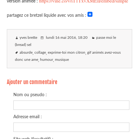
https://vine.co/v/iT1TxvXMElI/embed/simple
version animée :
partagez ce bretzel liquide avec vos amis :
yves brette
lundi 16 mai 2016
, 18:20
passe moi le
(bread) sel
absurde
collage
exprime-toi mon citron
gif animés avez-vous
donc une ame
humour
musique
Ajouter un commentaire
Nom ou pseudo :
Adresse email :