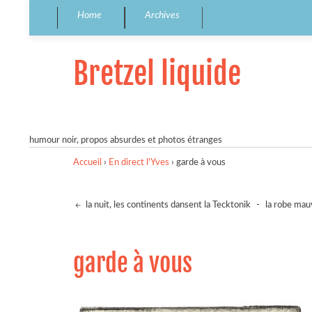
Home
Archives
Bretzel liquide
humour noir, propos absurdes et photos étranges
Accueil
›
En direct l'Yves
›
garde à vous
la nuit, les continents dansent la Tecktonik
-
la robe mau
garde à vous