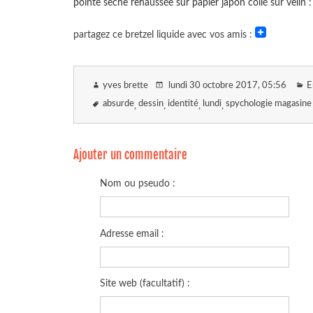
pointe sèche rehaussée sur papier japon collé sur velin 
partagez ce bretzel liquide avec vos amis :
yves brette
lundi 30 octobre 2017
, 05:56
E
absurde
dessin
identité
lundi
spychologie magasine
Ajouter un commentaire
Nom ou pseudo :
Adresse email :
Site web (facultatif) :