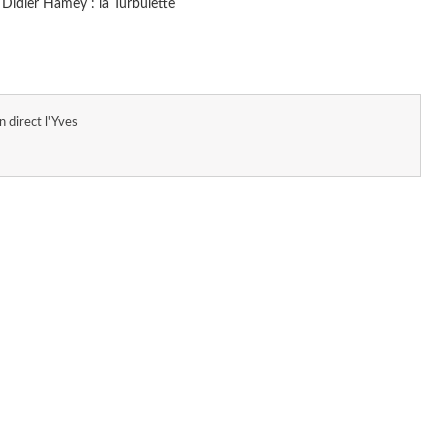
: Didier Hamey : la Turbulette
n direct l'Yves