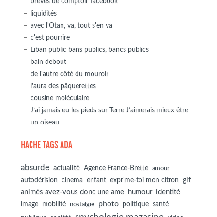
brèves de comptoir facebook
liquidités
avec l'Otan, va, tout s'en va
c'est pourrire
Liban public bans publics, bancs publics
bain debout
de l'autre côté du mouroir
l'aura des pâquerettes
cousine moléculaire
J’ai jamais eu les pieds sur Terre J’aimerais mieux être
un oiseau
HACHE TAGS ADA
absurde
actualité
Agence France-Brette
amour
autodérision
gif
cinema
enfant
exprime-toi mon citron
animés avez-vous donc une ame
humour
identité
photo
image
mobilité
politique
santé
nostalgie