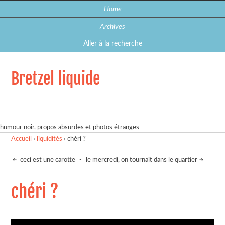
Home
Archives
Aller à la recherche
Bretzel liquide
humour noir, propos absurdes et photos étranges
Accueil
›
liquidités
›
chéri ?
ceci est une carotte
-
le mercredi, on tournait dans le quartier
chéri ?