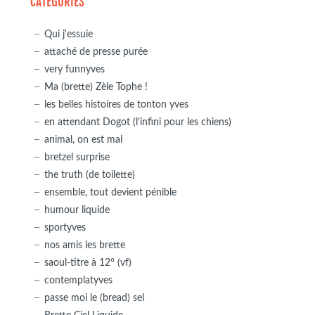
CATÉGORIES
Qui j'essuie
attaché de presse purée
very funnyves
Ma (brette) Zèle Tophe !
les belles histoires de tonton yves
en attendant Dogot (l'infini pour les chiens)
animal, on est mal
bretzel surprise
the truth (de toilette)
ensemble, tout devient pénible
humour liquide
sportyves
nos amis les brette
saoul-titre à 12° (vf)
contemplatyves
passe moi le (bread) sel