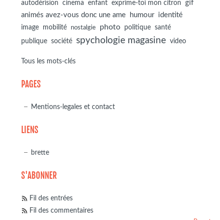
autodérision
gif
cinema
enfant
exprime-toi mon citron
animés avez-vous donc une ame
humour
identité
photo
image
mobilité
politique
santé
nostalgie
spychologie magasine
société
publique
video
Tous les mots-clés
PAGES
Mentions-legales et contact
LIENS
brette
S'ABONNER
Fil des entrées
Fil des commentaires