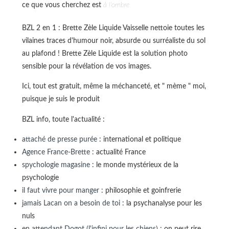
ce que vous cherchez est
à l'ombre
BZL 2 en 1 : Brette Zèle Liquide Vaisselle nettoie toutes les
vilaines traces d'humour noir, absurde ou surréaliste du sol
au plafond ! Brette Zèle Liquide est la solution photo
sensible pour la révélation de vos images.
Ici, tout est gratuit, même la méchanceté, et " mème " moi,
puisque je suis le produit
BZL info, toute l'actualité :
attaché de presse purée
: international et politique
Agence France-Brette
: actualité France
spychologie magasine
: le monde mystérieux de la
psychologie
il faut vivre pour manger
: philosophie et goinfrerie
jamais Lacan on a besoin de toi
: la psychanalyse pour les
nuls
en attendant Dogot (l'infini pour les chiens)
: on peut rire