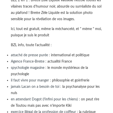
BZL 2 en 1 : Brette Zèle Liquide Vaisselle nettoie toutes les
vilaines traces d'humour noir, absurde ou surréaliste du sol
au plafond ! Brette Zèle Liquide est la solution photo
sensible pour la révélation de vos images.
Ici, tout est gratuit, même la méchanceté, et " mème " moi,
puisque je suis le produit
BZL info, toute l'actualité :
attaché de presse purée
: international et politique
Agence France-Brette
: actualité France
spychologie magasine
: le monde mystérieux de la
psychologie
il faut vivre pour manger
: philosophie et goinfrerie
jamais Lacan on a besoin de toi
: la psychanalyse pour les
nuls
en attendant Dogot (l'infini pour les chiens)
: on peut rire
de Toutou mais pas avec n'importe Kiki
exercice illégal de la profession de coiffeur
: la rubrique