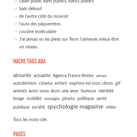
Liban public bans publics, bancs publics
bain debout
de l'autre côté du mouroir
l'aura des pâquerettes
cousine moléculaire
J’ai jamais eu les pieds sur Terre J’aimerais mieux être
un oiseau
HACHE TAGS ADA
absurde
actualité
Agence France-Brette
amour
autodérision
gif
cinema
enfant
exprime-toi mon citron
animés avez-vous donc une ame
humour
identité
photo
image
mobilité
politique
santé
nostalgie
spychologie magasine
société
publique
video
Tous les mots-clés
PAGES