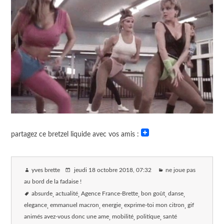
partagez ce bretzel liquide avec vos amis :
yves brette
jeudi 18 octobre 2018
, 07:32
ne joue pas
au bord de la fadaise !
absurde
actualité
Agence France-Brette
bon goût
danse
elegance
emmanuel macron
energie
exprime-toi mon citron
gif
animés avez-vous donc une ame
mobilité
politique
santé