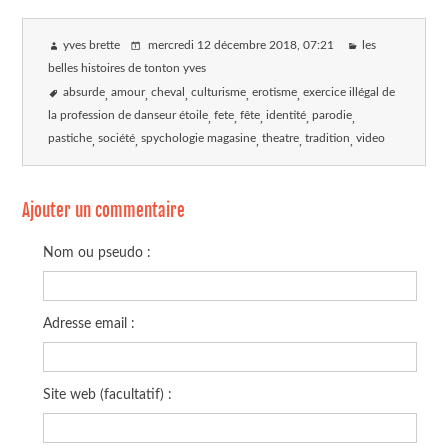
yves brette
mercredi 12 décembre 2018
, 07:21
les
belles histoires de tonton yves
absurde
amour
cheval
culturisme
erotisme
exercice illégal de
la profession de danseur étoile
fete
fête
identité
parodie
pastiche
société
spychologie magasine
theatre
tradition
video
Ajouter un commentaire
Nom ou pseudo :
Adresse email :
Site web (facultatif) :