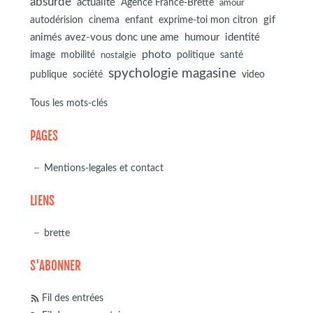
absurde
actualité
Agence France-Brette
amour
autodérision
gif
cinema
enfant
exprime-toi mon citron
animés avez-vous donc une ame
humour
identité
photo
image
mobilité
politique
santé
nostalgie
spychologie magasine
société
publique
video
Tous les mots-clés
PAGES
Mentions-legales et contact
LIENS
brette
S'ABONNER
Fil des entrées