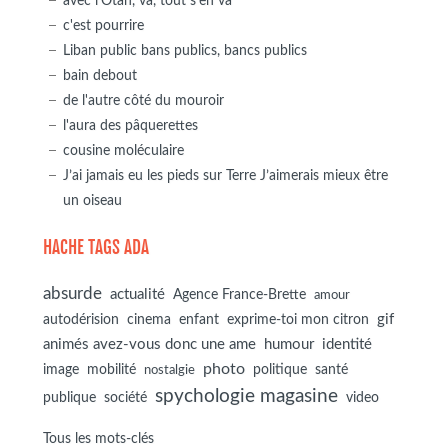
avec l'Otan, va, tout s'en va
c'est pourrire
Liban public bans publics, bancs publics
bain debout
de l'autre côté du mouroir
l'aura des pâquerettes
cousine moléculaire
J’ai jamais eu les pieds sur Terre J’aimerais mieux être
un oiseau
HACHE TAGS ADA
absurde
actualité
Agence France-Brette
amour
autodérision
gif
cinema
enfant
exprime-toi mon citron
animés avez-vous donc une ame
humour
identité
photo
image
mobilité
politique
santé
nostalgie
spychologie magasine
société
publique
video
Tous les mots-clés