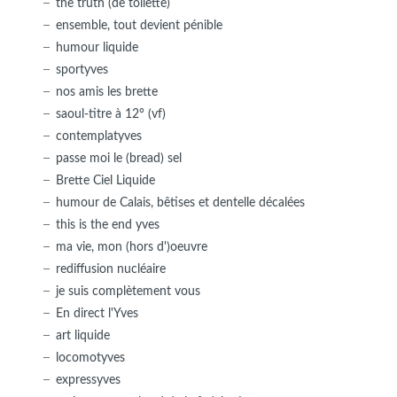
the truth (de toilette)
ensemble, tout devient pénible
humour liquide
sportyves
nos amis les brette
saoul-titre à 12° (vf)
contemplatyves
passe moi le (bread) sel
Brette Ciel Liquide
humour de Calais, bêtises et dentelle décalées
this is the end yves
ma vie, mon (hors d')oeuvre
rediffusion nucléaire
je suis complètement vous
En direct l'Yves
art liquide
locomotyves
expressyves