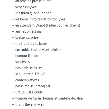
attaché de presse purée
very funnyves
Ma (brette) Zèle Tophe !
les belles histoires de tonton yves
en attendant Dogot (l'infini pour les chiens)
animal, on est mal
bretzel surprise
the truth (de toilette)
ensemble, tout devient pénible
humour liquide
sportyves
nos amis les brette
saoul-titre à 12° (vf)
contemplatyves
passe moi le (bread) sel
Brette Ciel Liquide
humour de Calais, bêtises et dentelle décalées
this is the end yves