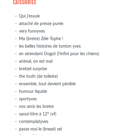
CATÉGORIES
Qui j'essuie
attaché de presse purée
very funnyves
Ma (brette) Zèle Tophe !
les belles histoires de tonton yves
en attendant Dogot (l'infini pour les chiens)
animal, on est mal
bretzel surprise
the truth (de toilette)
ensemble, tout devient pénible
humour liquide
sportyves
nos amis les brette
saoul-titre à 12° (vf)
contemplatyves
passe moi le (bread) sel