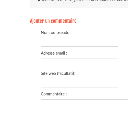
absurde
fete
fête
gif animés avez-vous donc une a
Ajouter un commentaire
Nom ou pseudo :
Adresse email :
Site web (facultatif) :
Commentaire :