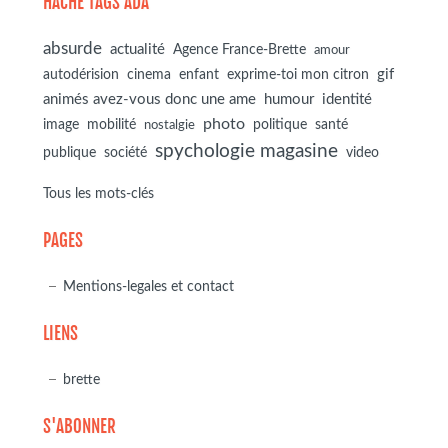
HACHE TAGS ADA
absurde
actualité
Agence France-Brette
amour
autodérision
gif
cinema
enfant
exprime-toi mon citron
animés avez-vous donc une ame
humour
identité
photo
image
mobilité
politique
santé
nostalgie
spychologie magasine
société
publique
video
Tous les mots-clés
PAGES
Mentions-legales et contact
LIENS
brette
S'ABONNER