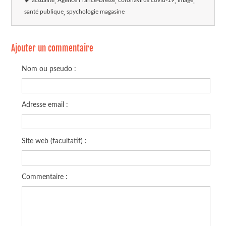
actualité
Agence France-Brette
coronavirus covid-19
image
santé publique
spychologie magasine
Ajouter un commentaire
Nom ou pseudo :
Adresse email :
Site web (facultatif) :
Commentaire :