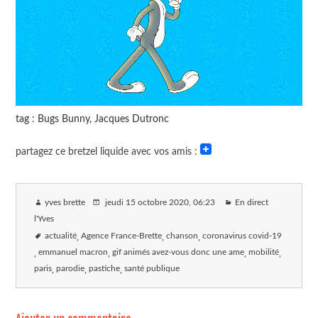
tag : Bugs Bunny, Jacques Dutronc
partagez ce bretzel liquide avec vos amis :
yves brette
jeudi 15 octobre 2020
, 06:23
En direct
l'Yves
actualité
Agence France-Brette
chanson
coronavirus covid-19
emmanuel macron
gif animés avez-vous donc une ame
mobilité
paris
parodie
pastiche
santé publique