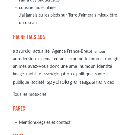
l'aura des pâquerettes
cousine moléculaire
J’ai jamais eu les pieds sur Terre J’aimerais mieux être
un oiseau
HACHE TAGS ADA
absurde
actualité
Agence France-Brette
amour
autodérision
gif
cinema
enfant
exprime-toi mon citron
animés avez-vous donc une ame
humour
identité
photo
image
mobilité
politique
santé
nostalgie
spychologie magasine
société
publique
video
Tous les mots-clés
PAGES
Mentions-legales et contact