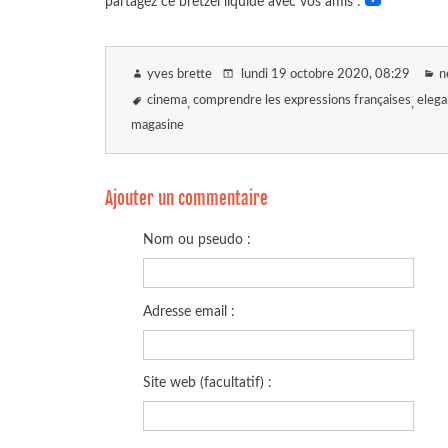
partagez ce bretzel liquide avec vos amis :
yves brette
lundi 19 octobre 2020
, 08:29
n
cinema
comprendre les expressions françaises
eleg
magasine
Ajouter un commentaire
Nom ou pseudo :
Adresse email :
Site web (facultatif) :