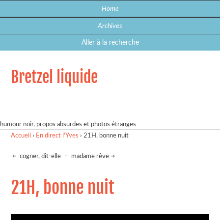
Home
Archives
Aller à la recherche
Bretzel liquide
humour noir, propos absurdes et photos étranges
Accueil
›
En direct l'Yves
›
21H, bonne nuit
cogner, dit-elle
-
madame rêve
21H, bonne nuit