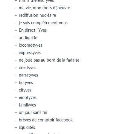
this is the end yves
ma vie, mon (hors d')oeuvre
rediffusion nucléaire
je suis complètement vous
En direct l'Yves
art liquide
locomotyves
expressyves
ne joue pas au bord de la fadaise !
creatyves
narratyves
fictyves
cityves
emotyves
familyves
un jour sans fin
brèves de comptoir facebook
liquidités