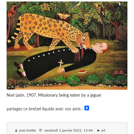
Noé León, 1907, Missionary being eaten by a jaguar
partagez ce bretzel liquide avec vos amis :
yves brette
vendredi 1 janvier 2021
, 15:44
art