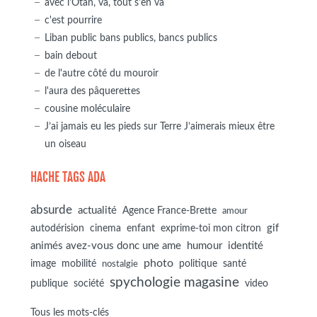
avec l'Otan, va, tout s'en va
c'est pourrire
Liban public bans publics, bancs publics
bain debout
de l'autre côté du mouroir
l'aura des pâquerettes
cousine moléculaire
J’ai jamais eu les pieds sur Terre J’aimerais mieux être
un oiseau
HACHE TAGS ADA
absurde
actualité
Agence France-Brette
amour
autodérision
gif
cinema
enfant
exprime-toi mon citron
animés avez-vous donc une ame
humour
identité
photo
image
mobilité
politique
santé
nostalgie
spychologie magasine
société
publique
video
Tous les mots-clés