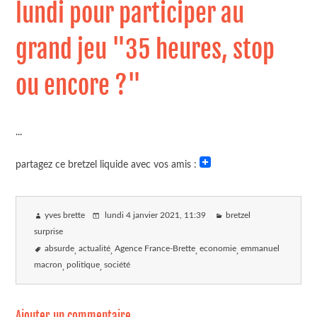
lundi pour participer au
grand jeu "35 heures, stop
ou encore ?"
...
partagez ce bretzel liquide avec vos amis :
yves brette
lundi 4 janvier 2021
, 11:39
bretzel
surprise
absurde
actualité
Agence France-Brette
economie
emmanuel
macron
politique
société
Ajouter un commentaire