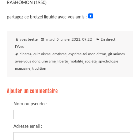
RASHŌMON (1950)
partagez ce bretzel liquide avec vos amis :
yves brette
mardi 5 janvier 2021
, 09:22
En direct
l'Yves
cinema
culturisme
erotisme
exprime-toi mon citron
gif animés
avez-vous donc une ame
liberté
mobilité
société
spychologie
magasine
tradition
Ajouter un commentaire
Nom ou pseudo :
Adresse email :