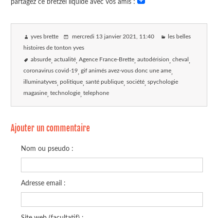
partagez ce bretzel liquide avec vos amis :
yves brette
mercredi 13 janvier 2021
, 11:40
les belles
histoires de tonton yves
absurde
actualité
Agence France-Brette
autodérision
cheval
coronavirus covid-19
gif animés avez-vous donc une ame
illuminatyves
politique
santé publique
société
spychologie
magasine
technologie
telephone
Ajouter un commentaire
Nom ou pseudo :
Adresse email :
Site web (facultatif) :