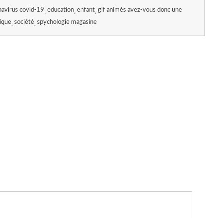
navirus covid-19
education
enfant
gif animés avez-vous donc une
ique
société
spychologie magasine