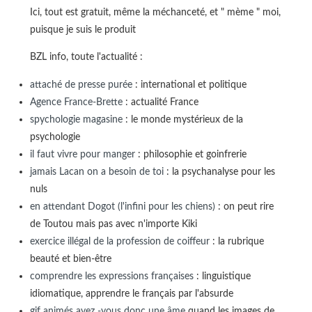
Ici, tout est gratuit, même la méchanceté, et " mème " moi,
puisque je suis le produit
BZL info, toute l'actualité :
attaché de presse purée
: international et politique
Agence France-Brette
: actualité France
spychologie magasine
: le monde mystérieux de la
psychologie
il faut vivre pour manger
: philosophie et goinfrerie
jamais Lacan on a besoin de toi
: la psychanalyse pour les
nuls
en attendant Dogot (l'infini pour les chiens)
: on peut rire
de Toutou mais pas avec n'importe Kiki
exercice illégal de la profession de coiffeur
: la rubrique
beauté et bien-être
comprendre les expressions françaises
: linguistique
idiomatique, apprendre le français par l'absurde
gif animés avez -vous donc une âme
quand les images de