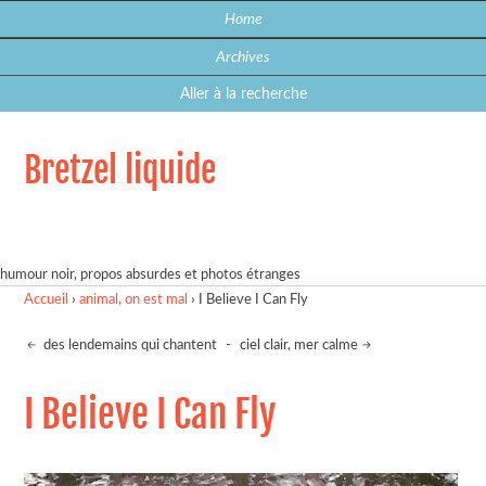
Home
Archives
Aller à la recherche
Bretzel liquide
humour noir, propos absurdes et photos étranges
Accueil
›
animal, on est mal
›
I Believe I Can Fly
des lendemains qui chantent
-
ciel clair, mer calme
I Believe I Can Fly