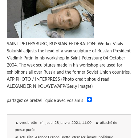
SAINT-PETERSBURG, RUSSIAN FEDERATION: Worker Vitaly
Sokulski adjusts the head of a wax sculpture of Russian President
Vladimir Putin in his workshop in Saint-Petersburg 04 October
2004. The wax sculptures made in his workshop are used for
exhibitions all over Russia and the former Soviet Union countries.
AFP PHOTO / INTERPRESS (Photo credit should read
ALEXANDER NIKOLAYEV/AFP/Getty Images)
partagez ce bretzel liquide avec vos amis :
yves brette
jeudi 28 janvier 2021
, 11:00
attaché de
presse purée
actualité
Agence France-Brette
etranger
image
politique