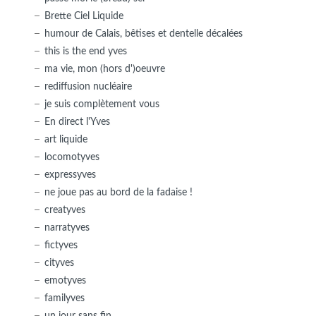
Brette Ciel Liquide
humour de Calais, bêtises et dentelle décalées
this is the end yves
ma vie, mon (hors d')oeuvre
rediffusion nucléaire
je suis complètement vous
En direct l'Yves
art liquide
locomotyves
expressyves
ne joue pas au bord de la fadaise !
creatyves
narratyves
fictyves
cityves
emotyves
familyves
un jour sans fin