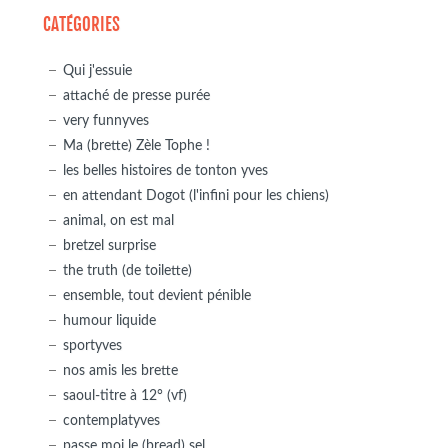
CATÉGORIES
Qui j'essuie
attaché de presse purée
very funnyves
Ma (brette) Zèle Tophe !
les belles histoires de tonton yves
en attendant Dogot (l'infini pour les chiens)
animal, on est mal
bretzel surprise
the truth (de toilette)
ensemble, tout devient pénible
humour liquide
sportyves
nos amis les brette
saoul-titre à 12° (vf)
contemplatyves
passe moi le (bread) sel