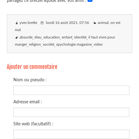
partagez ce bretzel liquide avec vos amis :
yves brette
lundi 16 août 2021
, 07:56
animal, on est
mal
absurde
dieu
education
enfant
identité
il faut vivre pour
manger
religion
société
spychologie magasine
video
Ajouter un commentaire
Nom ou pseudo :
Adresse email :
Site web (facultatif) :