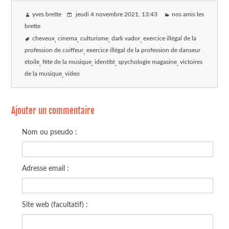
yves brette
jeudi 4 novembre 2021
, 13:43
nos amis les
brette
cheveux
cinema
culturisme
dark vador
exercice illégal de la
profession de coiffeur
exercice illégal de la profession de danseur
étoile
fête de la musique
identité
spychologie magasine
victoires
de la musique
video
Ajouter un commentaire
Nom ou pseudo :
Adresse email :
Site web (facultatif) :