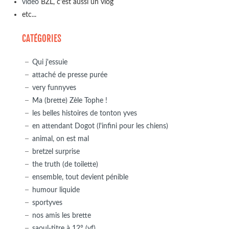
video
BZL, c'est aussi un vlog
etc...
CATÉGORIES
Qui j'essuie
attaché de presse purée
very funnyves
Ma (brette) Zèle Tophe !
les belles histoires de tonton yves
en attendant Dogot (l'infini pour les chiens)
animal, on est mal
bretzel surprise
the truth (de toilette)
ensemble, tout devient pénible
humour liquide
sportyves
nos amis les brette
saoul-titre à 12° (vf)