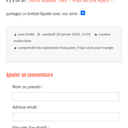
Nicole Kidman : Hey !! What did you expect ??
il y a un an :
partagez ce bretzel liquide avec vos amis :
yves brette
vendredi 20 janvier 2023
, 11:01
cousine
moléculaire
comprendre les expressions françaises
il faut vivre pour manger
Ajouter un commentaire
Nom ou pseudo :
Adresse email :
Site web (facultatif) :