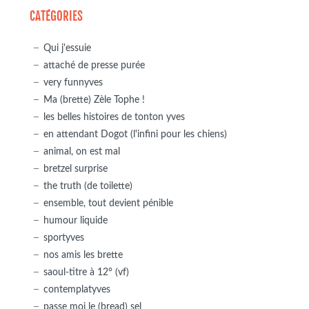
CATÉGORIES
Qui j'essuie
attaché de presse purée
very funnyves
Ma (brette) Zèle Tophe !
les belles histoires de tonton yves
en attendant Dogot (l'infini pour les chiens)
animal, on est mal
bretzel surprise
the truth (de toilette)
ensemble, tout devient pénible
humour liquide
sportyves
nos amis les brette
saoul-titre à 12° (vf)
contemplatyves
passe moi le (bread) sel