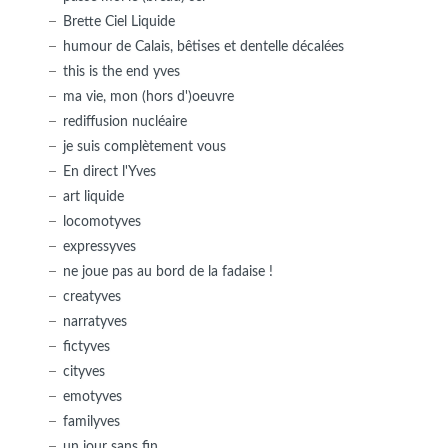
Brette Ciel Liquide
humour de Calais, bêtises et dentelle décalées
this is the end yves
ma vie, mon (hors d')oeuvre
rediffusion nucléaire
je suis complètement vous
En direct l'Yves
art liquide
locomotyves
expressyves
ne joue pas au bord de la fadaise !
creatyves
narratyves
fictyves
cityves
emotyves
familyves
un jour sans fin