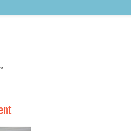
ent
ment