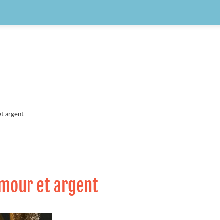
et argent
amour et argent