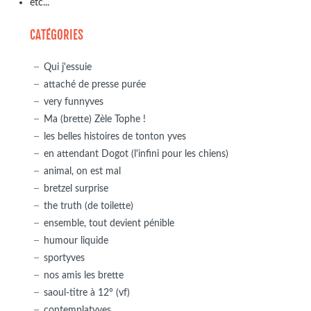
etc...
CATÉGORIES
Qui j'essuie
attaché de presse purée
very funnyves
Ma (brette) Zèle Tophe !
les belles histoires de tonton yves
en attendant Dogot (l'infini pour les chiens)
animal, on est mal
bretzel surprise
the truth (de toilette)
ensemble, tout devient pénible
humour liquide
sportyves
nos amis les brette
saoul-titre à 12° (vf)
contemplatyves